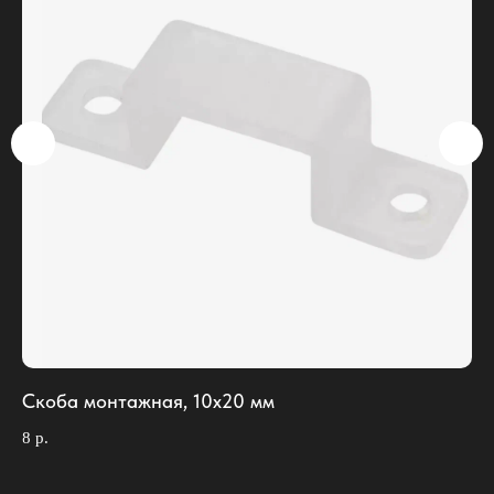
Скоба монтажная, 10х20 мм
Кл
8
р.
8
р