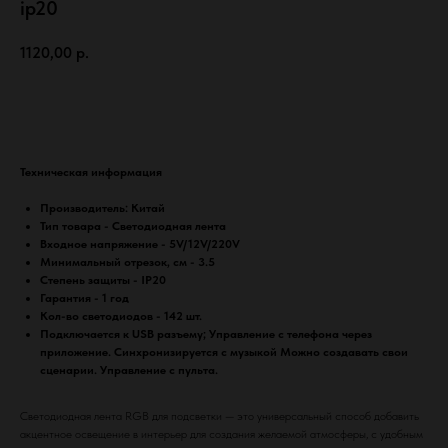
ip20
1120,00
р.
В корзину
Техническая информация
Производитель: Китай
Тип товара - Светодиодная лента
Входное напряжение - 5V/12V/220V
Минимальный отрезок, см - 3.5
Степень защиты - IP20
Гарантия - 1 год
Кол-во светодиодов - 142 шт.
Подключается к USB разъему; Управление с телефона через
приложение. Синхронизируется с музыкой Можно создавать свои
сценарии. Управление с пульта.
Светодиодная лента RGB для подсветки — это универсальный способ добавить
акцентное освещение в интерьер для создания желаемой атмосферы, с удобным