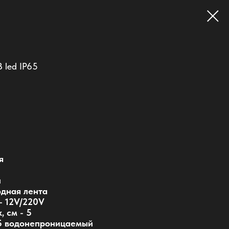
 led IP65
я
й
одная лента
- 12V/220V
 см - 5
65 водонепроницаемый