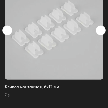
Клипса монтажная, 6х12 мм
За
7
р.
6
р