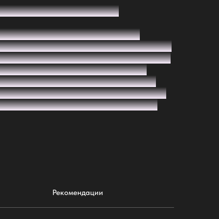
тность реза — 1 метр или 10
ая лента для создания эффектной
 и на улице. Работает напрямую от 220В
гко монтируется и надежно фиксируется.
 или 0,1 метр — удобно под любой
светка, оформление витрин, вывесок,
нергоэффективный, влагозащищённый и
ный выбор для стильного освещения.
Рекомендации