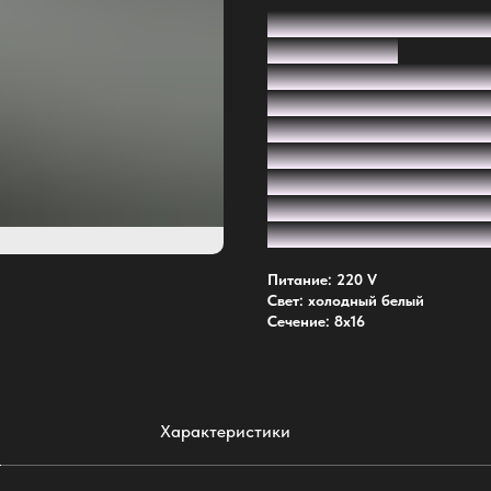
Гибкий неон 220В (кра
сантиметров)
Яркая и гибкая светов
подсветки в интерьере
без блока питания, ле
Можно резать каждые 1
проект: контурная под
мебели или декора. Э
долговечный — идеаль
Питание: 220 V
Свет: холодный белый
Сечение: 8х16
Характеристики