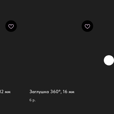
12 мм
Заглушка 360°, 16 мм
Заг
6
р.
8
р.